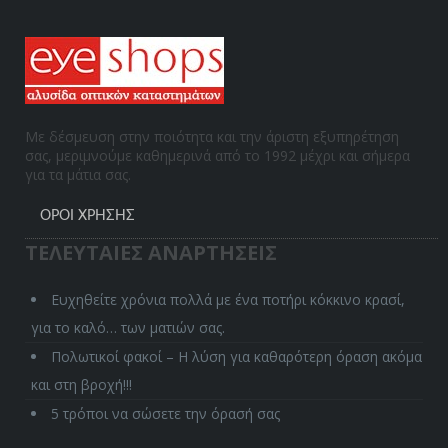
Με δέσμευση στην ποιότητα και την άριστη εξυπηρέτηση
σας, μεριμνούμε καθημερινά από το 1992 μέχρι και σήμερα
για τα μάτια σας.
ΌΡΟΙ ΧΡΉΣΗΣ
ΤΕΛΕΥΤΑΙΕΣ ΑΝΑΡΤΗΣΕΙΣ
Ευχηθείτε χρόνια πολλά με ένα ποτήρι κόκκινο κρασί,
για το καλό… των ματιών σας.
Πολωτικοί φακοί – Η λύση για καθαρότερη όραση ακόμα
και στη βροχή!!!
5 τρόποι να σώσετε την όρασή σας