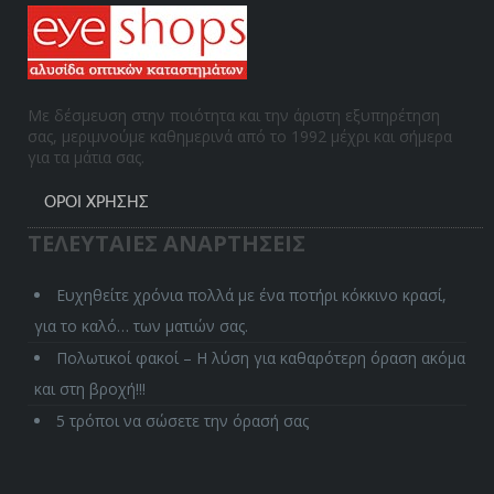
Με δέσμευση στην ποιότητα και την άριστη εξυπηρέτηση
σας, μεριμνούμε καθημερινά από το 1992 μέχρι και σήμερα
για τα μάτια σας.
ΌΡΟΙ ΧΡΉΣΗΣ
ΤΕΛΕΥΤΑΙΕΣ ΑΝΑΡΤΗΣΕΙΣ
Ευχηθείτε χρόνια πολλά με ένα ποτήρι κόκκινο κρασί,
για το καλό… των ματιών σας.
Πολωτικοί φακοί – Η λύση για καθαρότερη όραση ακόμα
και στη βροχή!!!
5 τρόποι να σώσετε την όρασή σας