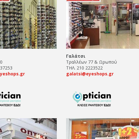
Γαλάτσι
10
Τραλλέων 77 & Ωρωπού
637253
ΤΗΛ. 210 2223522
yeshops.gr
galatsi@eyeshops.gr