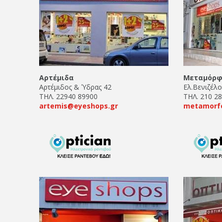
Αρτέμιδα
Μεταμόρ
Αρτέμιδος & Ύδρας 42
Ελ.Βενιζέλ
ΤΗΛ. 22940 89900
ΤΗΛ. 210 2
artemis@eyeshops.gr
metamorfo