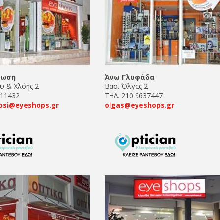
φωση
Άνω Γλυφάδα
ου & Χλόης 2
Βασ. Όλγας 2
811432
ΤΗΛ. 210 9637447
si@eyeshops.gr
olgas@eyeshops.gr