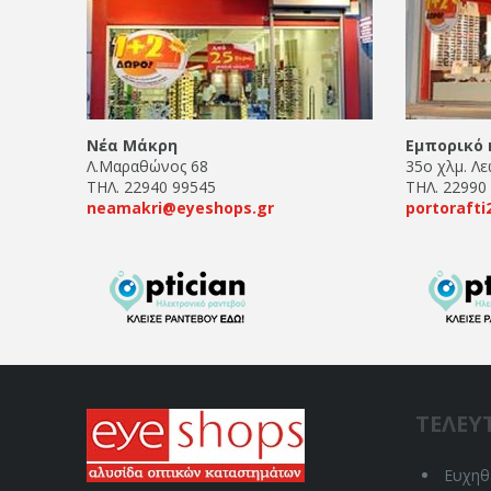
Νέα Μάκρη
Εμπορικό 
Λ.Μαραθώνος 68
35ο χλμ. Λ
ΤΗΛ. 22940 99545
ΤΗΛ. 22990
neamakri@eyeshops.gr
portoraft
ΤΕΛΕΥ
Ευχηθε