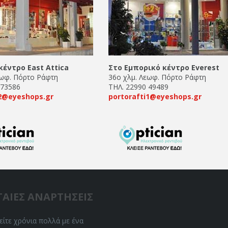
κέντρο East Attica
Στο Εμπορικό κέντρο Everest
εωφ. Πόρτο Ράφτη
36ο χλμ. Λεωφ. Πόρτο Ράφτη
 73586
ΤΗΛ. 22990 49489
i2@eyeshops.gr
portorafti1@eyeshops.gr
ΤΑΙΕΣ ΑΝΑΡΤΗΣΕΙΣ
ίτε χρόνια πολλά με ένα