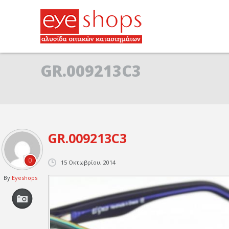
GR.009213C3
GR.009213C3
0
15 Οκτωβρίου, 2014
By
Eyeshops