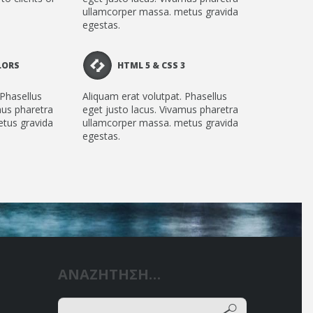
ullamcorper massa. metus gravida
egestas.
LORS
HTML 5 & CSS 3
 Phasellus
Aliquam erat volutpat. Phasellus
mus pharetra
eget justo lacus. Vivamus pharetra
tus gravida
ullamcorper massa. metus gravida
egestas.
ΑΝΑΖΗΤΗΣΗ…