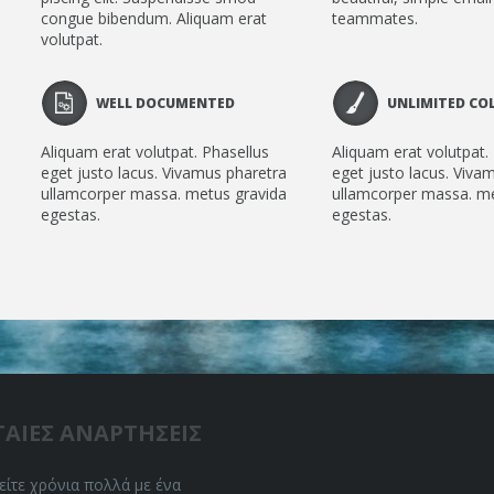
congue bibendum. Aliquam erat
teammates.
volutpat.
WELL DOCUMENTED
UNLIMITED CO
Aliquam erat volutpat. Phasellus
Aliquam erat volutpat.
eget justo lacus. Vivamus pharetra
eget justo lacus. Viva
ullamcorper massa. metus gravida
ullamcorper massa. me
egestas.
egestas.
ΤΑΙΕΣ ΑΝΑΡΤΗΣΕΙΣ
ίτε χρόνια πολλά με ένα