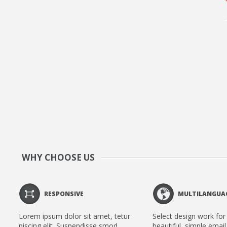
WHY CHOOSE US
RESPONSIVE
MULTILANGUA
Lorem ipsum dolor sit amet, tetur
Select design work for 
piscing elit. Suspendisse smod
beautiful, simple email