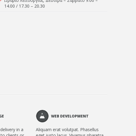
Ωράριο λειτουργίας: Δευτέρα – Σάββατο 9.00 –
14.00 / 17.30 – 20.30
GE
WEB DEVELOPMENT
delivery in a
Aliquam erat volutpat. Phasellus
 to clients or
eget justo lacus. Vivamus pharetra