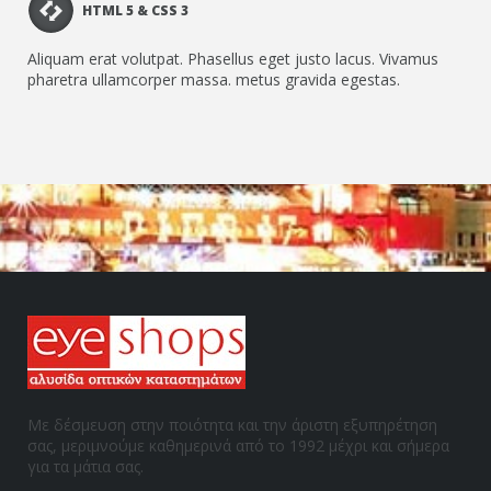
HTML 5 & CSS 3
Aliquam erat volutpat. Phasellus eget justo lacus. Vivamus
pharetra ullamcorper massa. metus gravida egestas.
Με δέσμευση στην ποιότητα και την άριστη εξυπηρέτηση
σας, μεριμνούμε καθημερινά από το 1992 μέχρι και σήμερα
για τα μάτια σας.