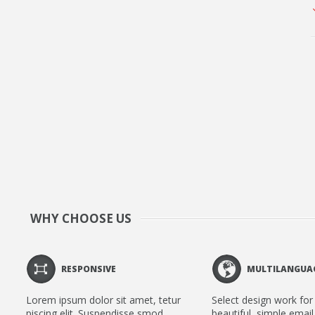
WHY CHOOSE US
RESPONSIVE
MULTILANGUA
Lorem ipsum dolor sit amet, tetur
Select design work for 
piscing elit. Suspendisse smod
beautiful, simple email