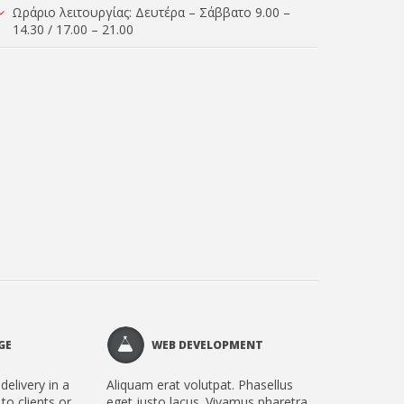
Ωράριο λειτουργίας: Δευτέρα – Σάββατο 9.00 –
14.30 / 17.00 – 21.00
GE
WEB DEVELOPMENT
delivery in a
Aliquam erat volutpat. Phasellus
 to clients or
eget justo lacus. Vivamus pharetra