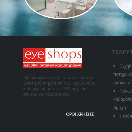
ΤΕΛΕΥ
Ευχηθε
ποτήρι κό
Με δέσμευση στην ποιότητα και την
ματιών σα
άριστη εξυπηρέτηση σας, μεριμνούμε
καθημερινά από το 1992 μέχρι και
Πολωτι
σήμερα για τα μάτια σας.
καθαρότε
βροχή!!!
ΌΡΟΙ ΧΡΉΣΗΣ
5 τρόπ