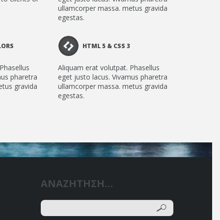
ullamcorper massa. metus gravida
egestas.
LORS
HTML 5 & CSS 3
 Phasellus
Aliquam erat volutpat. Phasellus
mus pharetra
eget justo lacus. Vivamus pharetra
tus gravida
ullamcorper massa. metus gravida
egestas.
ΑΝΑΖΗΤΗΣΗ…