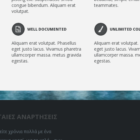
congue bibendum. Aliquam erat
teammates.
volutpat.
WELL DOCUMENTED
UNLIMITED CO
Aliquam erat volutpat. Phasellus
Aliquam erat volutpat.
eget justo lacus. Vivamus pharetra
eget justo lacus. Viva
ullamcorper massa. metus gravida
ullamcorper massa. me
egestas.
egestas.
ΤΑΙΕΣ ΑΝΑΡΤΗΣΕΙΣ
ίτε χρόνια πολλά με ένα