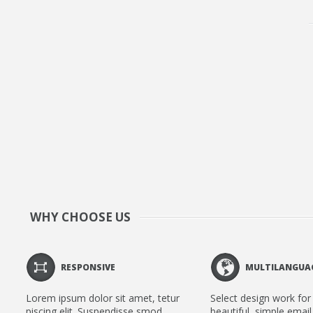
WHY CHOOSE US
RESPONSIVE
MULTILANGUA
Lorem ipsum dolor sit amet, tetur
Select design work for 
piscing elit. Suspendisse smod
beautiful, simple email