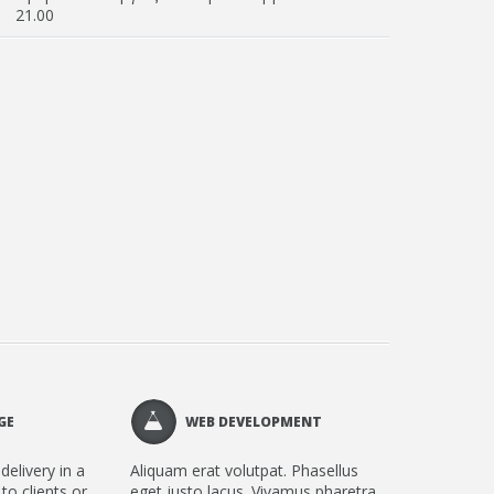
21.00
GE
WEB DEVELOPMENT
delivery in a
Aliquam erat volutpat. Phasellus
 to clients or
eget justo lacus. Vivamus pharetra